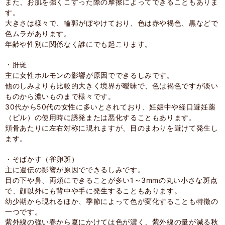
また、お肌を強くこすった際の摩擦によってできることもありま
す。
大きさは様々で、輪郭がぼやけており、色は赤や褐色、黒などで
色ムラがあります。
年齢や性別に関係なく誰にでも起こります。
・肝斑
主に女性ホルモンの影響が原因でできるしみです。
他のしみよりも比較的大きく境界が曖昧で、色は褐色ですが淡い
ものから濃いものまで様々です。
30代から50代の女性に多いとされており、妊娠中や経口避妊薬
（ピル）の使用時に誘発または悪化することもあります。
頬骨あたりに左右対称に現れますが、目のまわりを避けて発生し
ます。
・そばかす（雀卵斑）
主に遺伝の影響が原因でできるしみです。
目の下や鼻、両頬にできることが多い1～3mmの丸い小さな斑点
で、顔以外にも背中や手に発生することもあります。
幼少期から現れるほか、季節によって色が変化することも特徴の
一つです。
紫外線の強い春から夏にかけては色が濃く、紫外線の量が減る秋