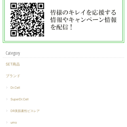
Category
SET商品
ブランド
Dr.Cell
SuperDr.Cell
DR美肌素性ビスレア
umo