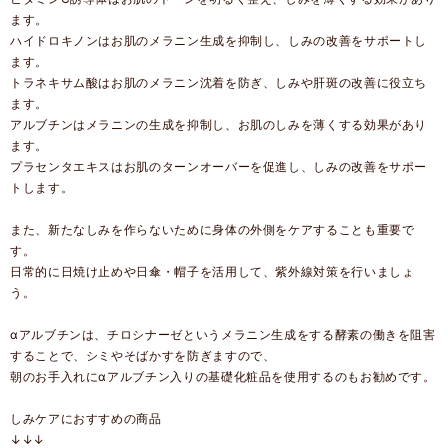
ます。
ハイドロキノンはお肌のメラニン生成を抑制し、しみの改善をサポートし
ます。
トラネキサム酸はお肌のメラニン沈着を防ぎ、しみや肝斑の改善に役立ち
ます。
アルブチンはメラニンの生成を抑制し、お肌のしみを薄くする効果があり
ます。
プラセンタエキスはお肌のターンオーバーを促進し、しみの改善をサポー
トします。
また、新たなしみを作らないために身体の外側をケアすることも重要で
す。
日常的に日焼け止めや日傘・帽子を活用して、紫外線対策を行いましょ
う。
αアルブチンは、チロシナーゼというメラニン生成をする酵素の働きを阻害
することで、シミやそばかすを防ぎますので、
朝のお手入れにαアルブチン入りの基礎化粧品を使用するのもお勧めです。
しみケアにおすすめの商品
↓↓↓