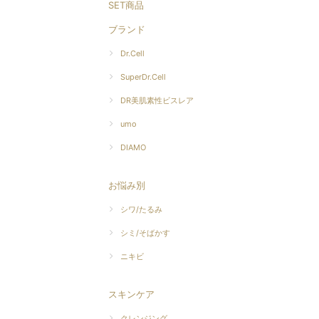
SET商品
ブランド
Dr.Cell
SuperDr.Cell
DR美肌素性ビスレア
umo
DIAMO
お悩み別
シワ/たるみ
シミ/そばかす
ニキビ
スキンケア
クレンジング