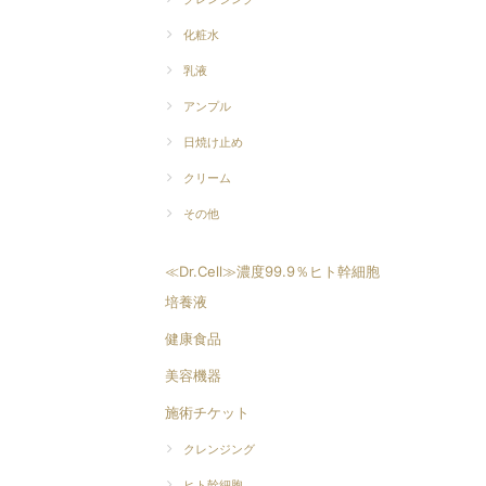
化粧水
乳液
アンプル
日焼け止め
クリーム
その他
≪Dr.Cell≫濃度99.9％ヒト幹細胞
培養液
健康食品
美容機器
施術チケット
クレンジング
ヒト幹細胞