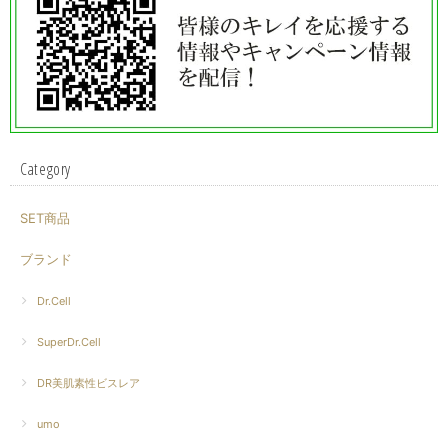
Category
SET商品
ブランド
Dr.Cell
SuperDr.Cell
DR美肌素性ビスレア
umo