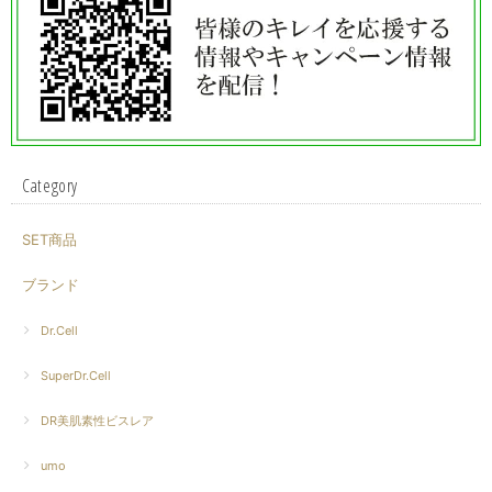
Category
SET商品
ブランド
Dr.Cell
SuperDr.Cell
DR美肌素性ビスレア
umo