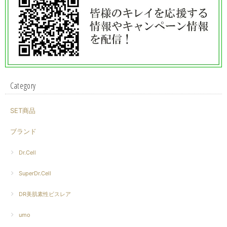
Category
SET商品
ブランド
Dr.Cell
SuperDr.Cell
DR美肌素性ビスレア
umo