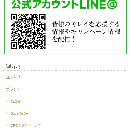
Category
SET商品
ブランド
Dr.Cell
SuperDr.Cell
DR美肌素性ビスレア