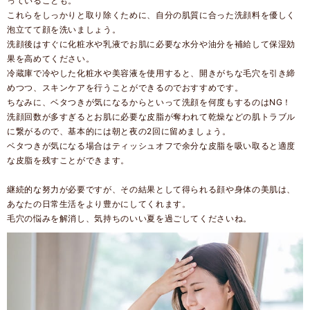
っていることも。
これらをしっかりと取り除くために、自分の肌質に合った洗顔料を優しく
泡立てて顔を洗いましょう。
洗顔後はすぐに化粧水や乳液でお肌に必要な水分や油分を補給して保湿効
果を高めてください。
冷蔵庫で冷やした化粧水や美容液を使用すると、開きがちな毛穴を引き締
めつつ、スキンケアを行うことができるのでおすすめです。
ちなみに、ベタつきが気になるからといって洗顔を何度もするのはNG！
洗顔回数が多すぎるとお肌に必要な皮脂が奪われて乾燥などの肌トラブル
に繋がるので、基本的には朝と夜の2回に留めましょう。
ベタつきが気になる場合はティッシュオフで余分な皮脂を吸い取ると適度
な皮脂を残すことができます。
継続的な努力が必要ですが、その結果として得られる顔や身体の美肌は、
あなたの日常生活をより豊かにしてくれます。
毛穴の悩みを解消し、気持ちのいい夏を過ごしてくださいね。