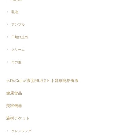
乳液
アンプル
日焼け止め
クリーム
その他
≪Dr.Cell≫濃度99.9％ヒト幹細胞培養液
健康食品
美容機器
施術チケット
クレンジング