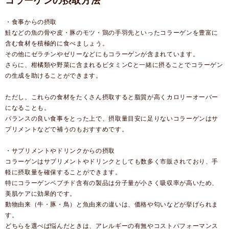
コラーゲンの摂取方法
・食事からの摂取
鮭などの魚の骨や皮・豚のモツ・鶏の手羽先といったコラーゲンを豊富に
含む食材を積極的に食べましょう。
その他にゼラチンやゼリーなどにもコラーゲンが含まれています。
さらに、柑橘類や野菜に含まれるビタミンCと一緒に摂ることでコラーゲン
の生成を助けることができます。
ただし、これらの食材をたくさん摂取すると脂質が高くカロリーオーバー
になることも。
バランスの良い食事をとった上で、摂取量目安に足りないコラーゲンはサ
プリメントなどで補うのもおすすめです。
・サプリメントやドリンクからの摂取
コラーゲンはサプリメントやドリンクとしても数多く市販されており、手
軽に摂取量を確保することができます。
特にコラーゲンペプチド含有の製品は分子量が小さく吸収率が高いため、
美肌ケアに効果的です。
動物由来（牛・豚・鳥）と魚由来の違いは、価格や匂いなどが挙げられま
す。
どちらを選べば悩んだときは、アレルギーの有無やコストパフォーマンス