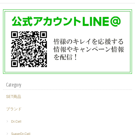
Category
SET商品
ブランド
Dr.Cell
SuperDr.Cell