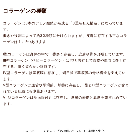
コラーゲンの種類
コラーゲンは3本のアミノ酸鎖から成る「3重らせん構造」になっていま
す。
働きや役割によって約30種類に分けられますが、皮膚に存在する主なコラ
ーゲンは主に5つあります。
I型コラーゲンは身体の中で一番多く存在し、皮膚や骨を形成しています。
III型コラーゲン（ベビーコラーゲン）はI型と共存して真皮や血管に多く存
在する、細く柔らかい線維です。
IV型コラーゲンは基底膜に存在し、網目状で基底膜の骨格構造を支えてい
ます。
V型コラーゲンは血管や平滑筋、胎盤に存在し、I型とIII型コラーゲンが含ま
れている組織にも少量あります。
VII型コラーゲンは基底膜付近に存在し、皮膚の表皮と真皮を繋ぎ止めてい
ます。