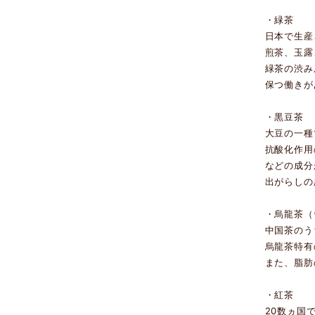
・緑茶
日本で生産
煎茶、玉露
緑茶の渋み
保つ働きが
・黒豆茶
大豆の一種
抗酸化作用
などの成分
出がらしの
・烏龍茶（
中国茶のう
烏龍茶特有
また、脂肪
・紅茶
20数ヵ国