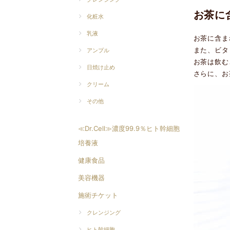
お茶に
化粧水
乳液
お茶に含ま
また、ビタ
アンプル
お茶は飲む
日焼け止め
さらに、お
クリーム
その他
≪Dr.Cell≫濃度99.9％ヒト幹細胞
培養液
健康食品
美容機器
施術チケット
クレンジング
ヒト幹細胞