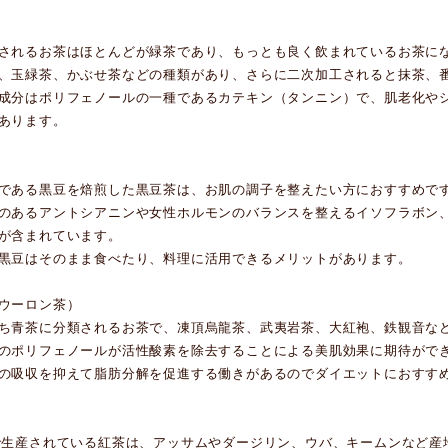
されるお茶はほとんどが緑茶であり、もっとも良く飲まれているお茶に
、玉緑茶、かぶせ茶などの種類があり、さらに二次加工されると抹茶、
成分はポリフェノールの一種であるカテキン（タンニン）で、肌老化や
あります。
である黒豆を焙煎した黒豆茶は、お肌の調子を整えたい方におすすめで
のあるアントシアニンや女性ホルモンのバランスを整えるイソフラボン
が含まれています。
黒豆はそのまま食べたり、料理に活用できるメリットがあります。
ウーロン茶）
ち青茶に分類されるお茶で、凍頂烏龍茶、武夷岩茶、大紅袍、鉄観音など
のポリフェノールが活性酸素を除去することによる美肌効果に期待がで
の吸収を抑えて脂肪分解を促進する働きがあるのでダイエットにおすす
で生産されている紅茶は、アッサムやダージリン、ウバ、キームンなど産