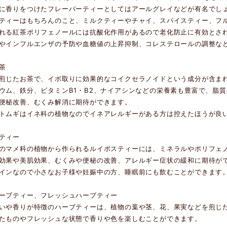
に香りをつけたフレーバーティーとしてはアールグレイなどが有名でし
ティーはもちろんのこと、ミルクティーやチャイ、スパイスティー、フ
れる紅茶ポリフェノールには抗酸化作用があるので老化防止に有効とさ
やインフルエンザの予防や血糖値の上昇抑制、コレステロールの調整な
茶
煎じたお茶で、イボ取りに効果的なコイクセラノイドという成分が含ま
ウム、鉄分、ビタミンB1・B2、ナイアシンなどの栄養素も豊富で、脂
便秘改善、むくみ解消に期待ができます。
トムギはイネ科の植物なのでイネアレルギーがある方は控えたほうが良
ティー
のマメ科の植物から作られるルイボスティーには、ミネラルやポリフェ
効果や美肌効果、むくみや便秘の改善、アレルギー症状の緩和に期待が
インなので小さなお子様や妊娠中の方、睡眠前にも飲むことができます
ーブティー、フレッシュハーブティー
いや香りが特徴のハーブティーは、植物の葉や茎、花、果実などを煎じ
たものやフレッシュな状態で香りや色を楽しむことができます。