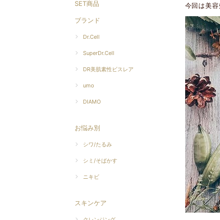
SET商品
今回は美容
ブランド
Dr.Cell
SuperDr.Cell
DR美肌素性ビスレア
umo
DIAMO
お悩み別
シワ/たるみ
シミ/そばかす
ニキビ
スキンケア
クレンジング