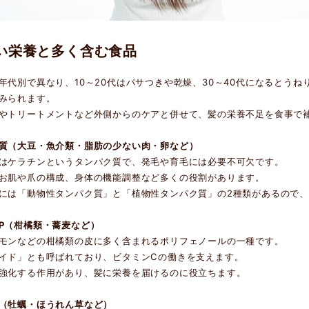
い栄養と多く含む食品
年代別で異なり、10～20代はパサつきや乾燥、30～40代になるとうね
みられます。
やトリートメントなど外側からのケアと併せて、髪の栄養不足を食事で
質（大豆・魚介類・脂肪の少ない肉・卵など）
はケラチンというタンパク質で、発毛や育毛には必要不可欠です。
お肌や爪の構成、身体の機能調整など多くの役割があります。
には「動物性タンパク質」と「植物性タンパク質」の2種類があるので
P（柑橘類・蕎麦など）
モンなどの柑橘類の皮に多く含まれるポリフェノールの一種です。
イド」とも呼ばれており、ビタミンCの働きを支えます。
強化する作用があり、髪に栄養を届けるのに役立ちます。
（牡蠣・ほうれん草など）