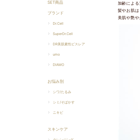
SET商品
加齢による
髪やお肌は
ブランド
美肌や艶や
Dr.Cell
SuperDr.Cell
DR美肌素性ビスレア
umo
DIAMO
お悩み別
シワ/たるみ
シミ/そばかす
ニキビ
スキンケア
クレンジング