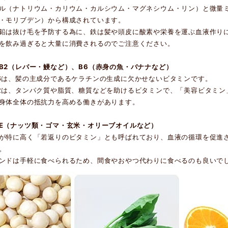
ル（ナトリウム・カリウム・カルシウム・マグネシウム・リン）と微量
・モリブデン）から構成されています。
鉛は抜け毛を予防する為に、鉄は髪や頭皮に酸素や栄養を運ぶ血液作り
を飲み過ぎると大量に消費されるのでご注意ください。
B2（レバー・鰻など）、B6（赤身の魚・バナナなど）
6は、髪の主成分であるケラチンの生成に欠かせないビタミンです。
2は、タンパク質や脂質、糖質などを助けるビタミンで、「美容ビタミン
身体全体の抵抗力を高める働きがあります。
E（ナッツ類・ゴマ・玄米・オリーブオイルなど）
が特に高く「若返りのビタミン」とも呼ばれており、血液の循環を促進
。
ンドは手軽に食べられるため、間食やおやつ代わりに食べるのも良いで