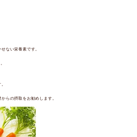
。
かせない栄養素です。
う。
す。
材からの摂取をお勧めします。