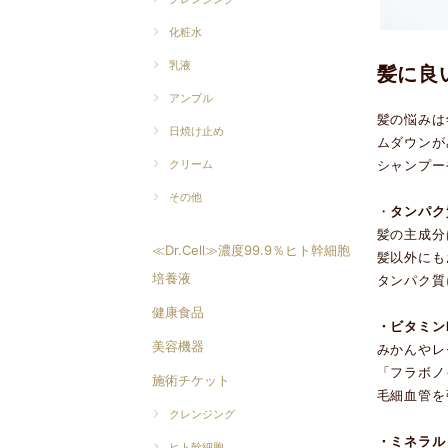
化粧水
乳液
髪に良
アンプル
髪の悩みは
日焼け止め
ムダウンが
シャンプー
クリーム
その他
・
タンパク
髪の主成分
≪Dr.Cell≫濃度99.9％ヒト幹細胞
髪以外にも
培養液
タンパク質
健康食品
・ビタミン
美容機器
みかんやレ
「フラボノ
施術チケット
毛細血管を
クレンジング
・ミネラル
ヒト幹細胞