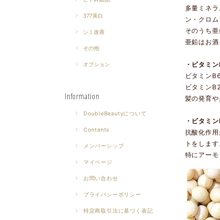
多量ミネラ
377美白
ン・クロム
そのうち亜
シミ改善
亜鉛はお酒
その他
・ビタミン
オプション
ビタミンB
ビタミンB
Information
髪の発育や
DoubleBeautyについて
・ビタミン
Contents
抗酸化作用
トをします
メンバーシップ
特にアーモ
マイページ
お問い合わせ
プライバシーポリシー
特定商取引法に基づく表記