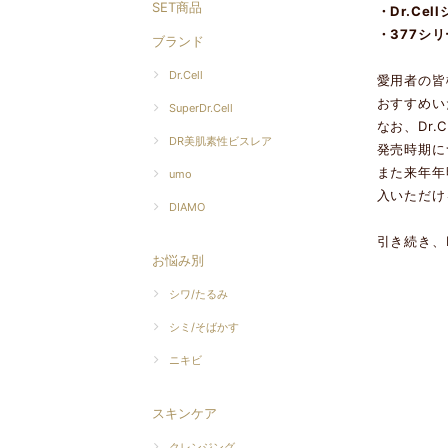
SET商品
・Dr.Ce
・377シ
ブランド
Dr.Cell
愛用者の皆
おすすめい
SuperDr.Cell
なお、Dr.
DR美肌素性ビスレア
発売時期に
また来年年
umo
入いただけ
DIAMO
引き続き、D
お悩み別
シワ/たるみ
シミ/そばかす
ニキビ
スキンケア
クレンジング