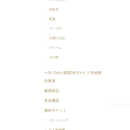
化粧水
乳液
アンプル
日焼け止め
クリーム
その他
≪Dr.Cell≫濃度99.9％ヒト幹細胞
培養液
健康食品
美容機器
施術チケット
クレンジング
ヒト幹細胞